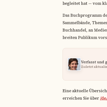
begleitet hat — vom k
Das Buchprogramm des 
Sammelbände, Themenbü
Buchhandel, an Medien
breiten Publikum vors
Verfasst und 
Zuletzt aktualisi
Eine aktuelle Übersic
erreichen Sie über
/de