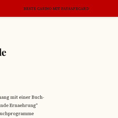
BESTE CASINO MIT PAYSAFECARD
de
hang mit einer Buch-
sunde Ernaehrung"
e Buchprogramme