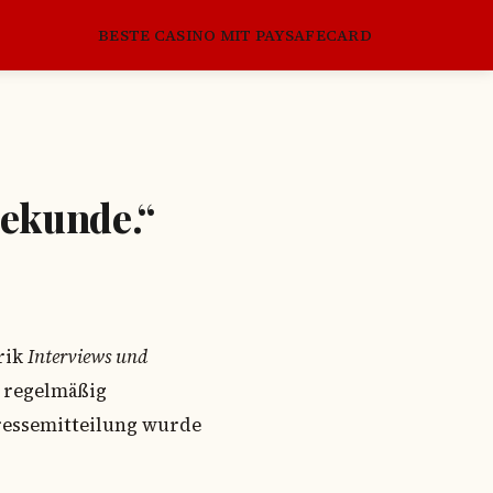
BESTE CASINO MIT PAYSAFECARD
Sekunde.“
brik
Interviews und
t regelmäßig
Pressemitteilung wurde